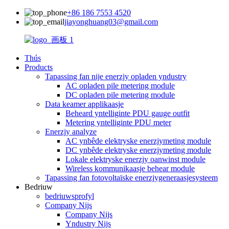
+86 186 7553 4520
jiayonghuang03@gmail.com
Thús
Products
Tapassing fan nije enerzjy opladen yndustry
AC opladen pile metering module
DC opladen pile metering module
Data keamer applikaasje
Beheard yntelliginte PDU gauge outfit
Metering yntelliginte PDU meter
Enerzjy analyze
AC ynbêde elektryske enerzjymeting module
DC ynbêde elektryske enerzjymeting module
Lokale elektryske enerzjy oanwinst module
Wireless kommunikaasje behear module
Tapassing fan fotovoltaïske enerzjygeneraasjesysteem
Bedriuw
bedriuwsprofyl
Company Nijs
Company Nijs
Yndustry Nijs