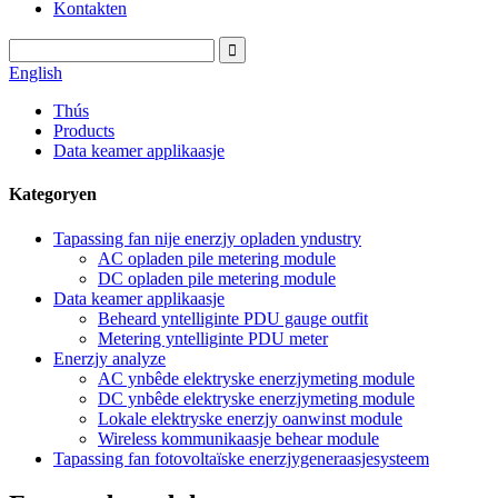
Kontakten
English
Thús
Products
Data keamer applikaasje
Kategoryen
Tapassing fan nije enerzjy opladen yndustry
AC opladen pile metering module
DC opladen pile metering module
Data keamer applikaasje
Beheard yntelliginte PDU gauge outfit
Metering yntelliginte PDU meter
Enerzjy analyze
AC ynbêde elektryske enerzjymeting module
DC ynbêde elektryske enerzjymeting module
Lokale elektryske enerzjy oanwinst module
Wireless kommunikaasje behear module
Tapassing fan fotovoltaïske enerzjygeneraasjesysteem