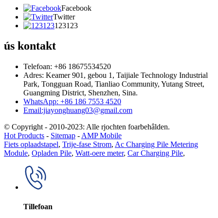
Facebook
Twitter
123123
ús kontakt
Telefoan: +86 18675534520
Adres: Keamer 901, gebou 1, Taijiale Technology Industrial
Park, Tongguan Road, Tianliao Community, Yutang Street,
Guangming District, Shenzhen, Sina.
WhatsApp: +86 186 7553 4520
Email:jiayonghuang03@gmail.com
© Copyright - 2010-2023: Alle rjochten foarbehâlden.
Hot Products
-
Sitemap
-
AMP Mobile
Fiets oplaadstapel
,
Trije-fase Strom
,
Ac Charging Pile Metering
Module
,
Opladen Pile
,
Watt-oere meter
,
Car Charging Pile
,
Tillefoan