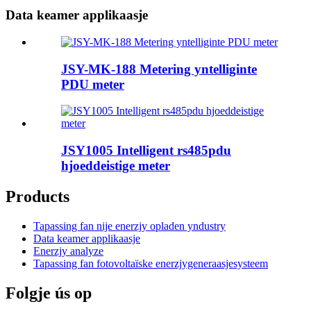
Data keamer applikaasje
JSY-MK-188 Metering yntelliginte
PDU meter
JSY1005 Intelligent rs485pdu
hjoeddeistige meter
Products
Tapassing fan nije enerzjy opladen yndustry
Data keamer applikaasje
Enerzjy analyze
Tapassing fan fotovoltaïske enerzjygeneraasjesysteem
Folgje ús op