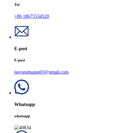
Tel
+86 18675534520
E-post
E-post
jiayonghuang03@gmail.com
Whatsapp
whatsapp