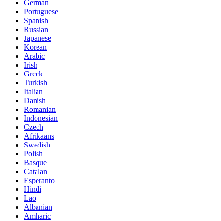
German
Portuguese
Spanish
Russian
Japanese
Korean
Arabic
Irish
Greek
Turkish
Italian
Danish
Romanian
Indonesian
Czech
Afrikaans
Swedish
Polish
Basque
Catalan
Esperanto
Hindi
Lao
Albanian
Amharic