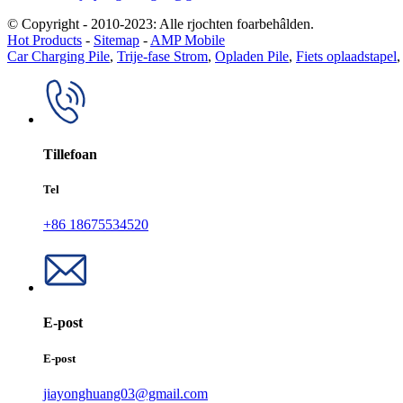
© Copyright - 2010-2023: Alle rjochten foarbehâlden.
Hot Products
-
Sitemap
-
AMP Mobile
Car Charging Pile
,
Trije-fase Strom
,
Opladen Pile
,
Fiets oplaadstapel
,
Tillefoan
Tel
+86 18675534520
E-post
E-post
jiayonghuang03@gmail.com