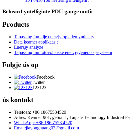
JSY-MK-188 Metering intelligent ...
Beheard yntelliginte PDU gauge outfit
Products
Tapassing fan nije enerzjy opladen yndustry
Data keamer applikaasje
Enerzjy analyze
Tapassing fan fotovoltaïske enerzjygeneraasjesysteem
Folgje ús op
Facebook
Twitter
123123
ús kontakt
Telefoan: +86 18675534520
Adres: Keamer 901, gebou 1, Taijiale Technology Industrial P
WhatsApp: +86 186 7553 4520
Email:jiayonghuang03@gmail.com