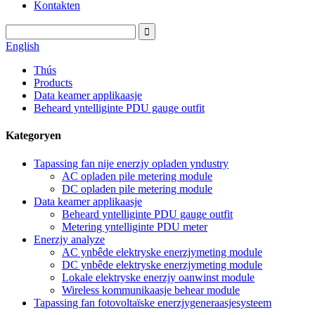
Kontakten
English
Thús
Products
Data keamer applikaasje
Beheard yntelliginte PDU gauge outfit
Kategoryen
Tapassing fan nije enerzjy opladen yndustry
AC opladen pile metering module
DC opladen pile metering module
Data keamer applikaasje
Beheard yntelliginte PDU gauge outfit
Metering yntelliginte PDU meter
Enerzjy analyze
AC ynbêde elektryske enerzjymeting module
DC ynbêde elektryske enerzjymeting module
Lokale elektryske enerzjy oanwinst module
Wireless kommunikaasje behear module
Tapassing fan fotovoltaïske enerzjygeneraasjesysteem