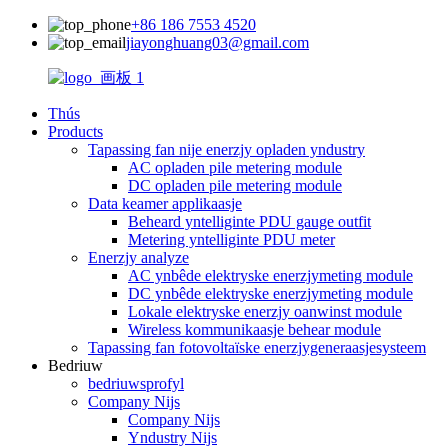
+86 186 7553 4520
jiayonghuang03@gmail.com
Thús
Products
Tapassing fan nije enerzjy opladen yndustry
AC opladen pile metering module
DC opladen pile metering module
Data keamer applikaasje
Beheard yntelliginte PDU gauge outfit
Metering yntelliginte PDU meter
Enerzjy analyze
AC ynbêde elektryske enerzjymeting module
DC ynbêde elektryske enerzjymeting module
Lokale elektryske enerzjy oanwinst module
Wireless kommunikaasje behear module
Tapassing fan fotovoltaïske enerzjygeneraasjesysteem
Bedriuw
bedriuwsprofyl
Company Nijs
Company Nijs
Yndustry Nijs