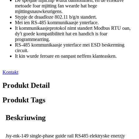
De spesjale mjitchip wurdt oannommen, en de effektive
metoade foar mjitting fan wearde hat hege
mjittingsnauwkeurigens.
Stypje de draadloze 802.11 b/g/n standert.
Mei ien RS-485 kommunikaasje ynterface.
It kommunikaasjeprotokol nimt standert Modbus RTU oan,
dy't goede kompatibiliteit hat en handich is foar
programmearring.
RS-485 kommunikaasje ynterface mei ESD beskerming
circuit.
It kin wurde feroare en oanpast neffens klanteasken.
Kontakt
Produkt Detail
Produkt Tags
Beskriuwing
Jsy-mk-149 single-phase guide rail RS485 elektryske enerzjy