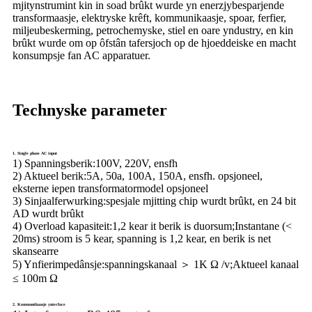
mjitynstrumint kin in soad brûkt wurde yn enerzjybesparjende
transformaasje, elektryske krêft, kommunikaasje, spoar, ferfier,
miljeubeskerming, petrochemyske, stiel en oare yndustry, en kin
brûkt wurde om op ôfstân tafersjoch op de hjoeddeiske en macht
konsumpsje fan AC apparatuer.
Technyske parameter
1. Single phase AC input
1) Spanningsberik:
100V, 220V, ensfh
2) Aktueel berik:
5A, 50a, 100A, 150A, ensfh. opsjoneel,
eksterne iepen transformatormodel opsjoneel
3) Sinjaalferwurking:
spesjale mjitting chip wurdt brûkt, en 24 bit
AD wurdt brûkt
4) Overload kapasiteit:
1,2 kear it berik is duorsum;Instantane (<
20ms) stroom is 5 kear, spanning is 1,2 kear, en berik is net
skansearre
5) Ynfierimpedânsje:
spanningskanaal ＞ 1K Ω /v;Aktueel kanaal
≤ 100m Ω
2. Kommunikaasje ynterface