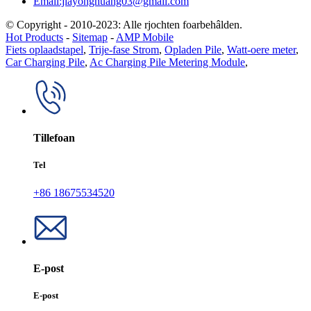
Email:jiayonghuang03@gmail.com
© Copyright - 2010-2023: Alle rjochten foarbehâlden.
Hot Products
-
Sitemap
-
AMP Mobile
Fiets oplaadstapel
,
Trije-fase Strom
,
Opladen Pile
,
Watt-oere meter
,
Car Charging Pile
,
Ac Charging Pile Metering Module
,
Tillefoan
Tel
+86 18675534520
E-post
E-post