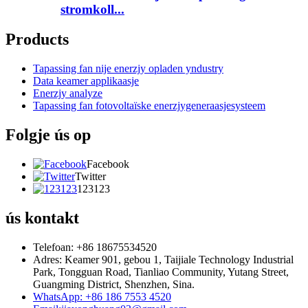
stromkoll...
Products
Tapassing fan nije enerzjy opladen yndustry
Data keamer applikaasje
Enerzjy analyze
Tapassing fan fotovoltaïske enerzjygeneraasjesysteem
Folgje ús op
Facebook
Twitter
123123
ús kontakt
Telefoan: +86 18675534520
Adres: Keamer 901, gebou 1, Taijiale Technology Industrial
Park, Tongguan Road, Tianliao Community, Yutang Street,
Guangming District, Shenzhen, Sina.
WhatsApp: +86 186 7553 4520