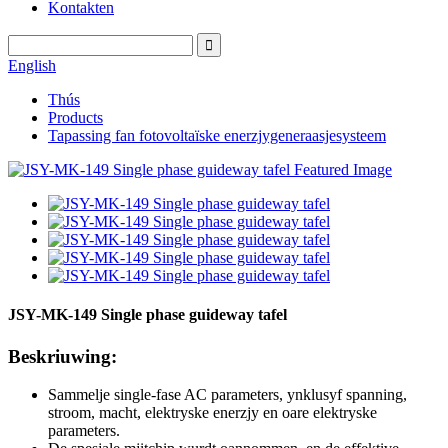
Kontakten
English
Thús
Products
Tapassing fan fotovoltaïske enerzjygeneraasjesysteem
JSY-MK-149 Single phase guideway tafel
Beskriuwing:
Sammelje single-fase AC parameters, ynklusyf spanning,
stroom, macht, elektryske enerzjy en oare elektryske
parameters.