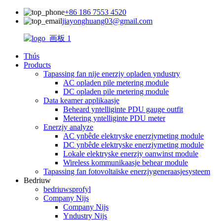
+86 186 7553 4520
jiayonghuang03@gmail.com
Thús
Products
Tapassing fan nije enerzjy opladen yndustry
AC opladen pile metering module
DC opladen pile metering module
Data keamer applikaasje
Beheard yntelliginte PDU gauge outfit
Metering yntelliginte PDU meter
Enerzjy analyze
AC ynbêde elektryske enerzjymeting module
DC ynbêde elektryske enerzjymeting module
Lokale elektryske enerzjy oanwinst module
Wireless kommunikaasje behear module
Tapassing fan fotovoltaïske enerzjygeneraasjesysteem
Bedriuw
bedriuwsprofyl
Company Nijs
Company Nijs
Yndustry Nijs