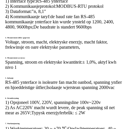
1) Interface type:
RS-485 ynterface
2) Kommunikaasjeprotokol:
MODBUS-RTU protokol
3) Dataformat:
"n, 8,1"
4) Kommunikaasje taryf:
de baud rate fan RS-485
kommunikaasje ynterface kin wurde ynsteld op 1200, 2400,
4800, 9600bps;De baudrate is standert 9600bps
3. Measurement útfier gegevens
Voltage, stroom, macht, elektryske enerzjy, macht faktor,
frekwinsje en oare elektryske parameters,
4. Measurement accuracy
Spanning, stroom en elektryske kwantiteit:
± 1,0%, aktyf kwh
nivo 1
5. Isolaasje
RS-485 ynterface is isolearre fan macht oanbod, spanning ynfier
en hjoeddeistige útfier;Isolaasje wjerstean spanning 2000vac
6. Stromforsyning
1) Opsjoneel 100V, 220V, spanningsline 100v~220v
2) As AC220V macht wurdt levere, de peak spanning sil net
mear as 265V;Typysk enerzjyferbrûk: ≤ 2W
7. Wurkomjouwing
1) Wurktemperatuer:
-20 ~ +70 ℃;Opslachtemperatuer: -40 ~