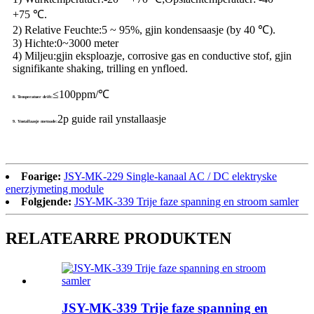
+75 ℃.
2) Relative Feuchte:
5 ~ 95%, gjin kondensaasje (by 40 ℃).
3) Hichte:
0~3000 meter
4) Miljeu:
gjin eksploazje, corrosive gas en conductive stof, gjin
signifikante shaking, trilling en ynfloed.
≤100ppm/℃
8. Temperatuer drift:
2p guide rail ynstallaasje
9. Ynstallaasje metoade:
Foarige:
JSY-MK-229 Single-kanaal AC / DC elektryske
enerzjymeting module
Folgjende:
JSY-MK-339 Trije faze spanning en stroom samler
RELATEARRE PRODUKTEN
JSY-MK-339 Trije faze spanning en